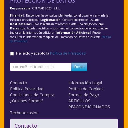
PROTECCIÓN DE DATOS
Responsable
: OTEMAR 2020, S.L.L.
Finalidad
: Responder las consultas planteadas por el usuario y enviarle la
información solicitada;
Legitimación
: Consentimiento del usuario;
Destinatarios
: Solo se realizan cesiones si existe una obligación legal;
Derechos
: Acceder, rectificar y suprimir, así como otros derechos, como se
indica en la información adicional;
Información Adicional
: Puede
consultar la información completa de Protección de Datos en nuestra
Política
de Privacidad
.
He leído y acepto la
Política de Privacidad
.
Enviar
Contacto
Información Legal
Política Privacidad
Política de Cookies
Condiciones de Compra
Formas de Pago
¿Quienes Somos?
ARTICULOS
REACONDICIONADOS
Technoocasion
Contacto