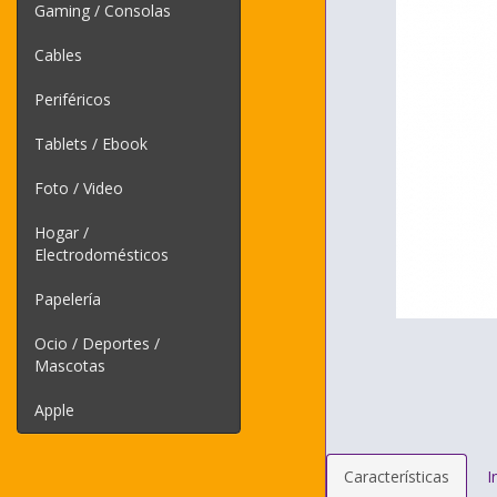
Gaming / Consolas
Cables
Periféricos
Tablets / Ebook
Foto / Video
Hogar /
Electrodomésticos
Papelería
Ocio / Deportes /
Mascotas
Apple
Características
I