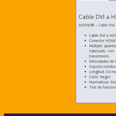
Cable DVI a 
AISENS® – Cable DVI 
Cable DVI a HD
Conector HDMI d
Múltiple apant
Fabricado con 
transmisión.
Velocidades de 
Soporta resoluc
Longitud: 3.0 m
Color: Negro
Normativas: Ro
Test de funcio