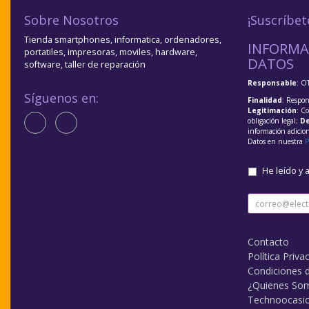
Sobre Nosotros
¡Suscríbet
Tienda smartphones, informatica, ordenadores,
INFORMA
portatiles, impresoras, moviles, hardware,
DATOS
software, taller de reparación
Responsable
: O
Síguenos en:
Finalidad
: Respon
Legitimación
: C
obligación legal;
De
información adicio
Datos en nuestra
P
He leído y 
Contacto
Política Priva
Condiciones 
¿Quienes So
Technoocasi