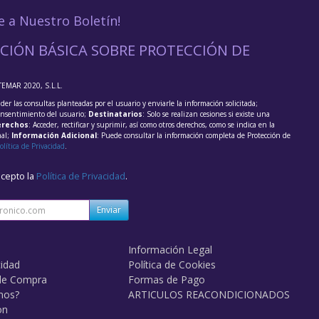
e a Nuestro Boletín!
CIÓN BÁSICA SOBRE PROTECCIÓN DE
TEMAR 2020, S.L.L.
der las consultas planteadas por el usuario y enviarle la información solicitada;
onsentimiento del usuario;
Destinatarios
: Solo se realizan cesiones si existe una
rechos
: Acceder, rectificar y suprimir, así como otros derechos, como se indica en la
nal;
Información Adicional
: Puede consultar la información completa de Protección de
olítica de Privacidad
.
acepto la
Política de Privacidad
.
Enviar
Información Legal
cidad
Política de Cookies
de Compra
Formas de Pago
mos?
ARTICULOS REACONDICIONADOS
on