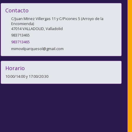
Contacto
C/Juan Mtnez Villergas 11 y C/Picones 5 (Arroyo de la
Encomienda)
47014
VALLADOLID
,
Valladolid
983713465
983713465
mimovilparquesol@gmail.com
Horario
10:00/14:00 y 17:00/20:30