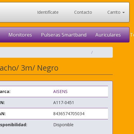
Identifícate
Contacto
Carrito
Monitores
Pulseras Smartband
Auriculares
T
Macho/ 3m/ Negro
arca:
AISENS
/N:
A117-0451
AN:
8436574705034
sponibilidad:
Disponible