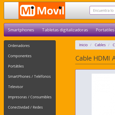
Smartphones
Tabletas digitalizadoras
Portatiles
Inicio
Cables
C
Ordenadores
Componentes
Cable HDMI A
Portátiles
SmartPhones / Teléfonos
Televisor
Impresoras / Consumibles
Conectividad / Redes