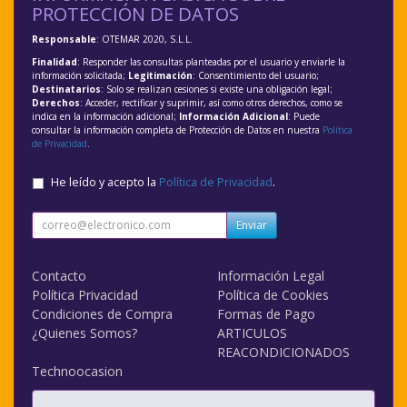
PROTECCIÓN DE DATOS
Responsable
: OTEMAR 2020, S.L.L.
Finalidad
: Responder las consultas planteadas por el usuario y enviarle la
información solicitada;
Legitimación
: Consentimiento del usuario;
Destinatarios
: Solo se realizan cesiones si existe una obligación legal;
Derechos
: Acceder, rectificar y suprimir, así como otros derechos, como se
indica en la información adicional;
Información Adicional
: Puede
consultar la información completa de Protección de Datos en nuestra
Política
de Privacidad
.
He leído y acepto la
Política de Privacidad
.
Enviar
Contacto
Información Legal
Política Privacidad
Política de Cookies
Condiciones de Compra
Formas de Pago
¿Quienes Somos?
ARTICULOS
REACONDICIONADOS
Technoocasion