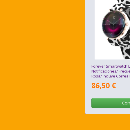
Forever Smartwatch 
Notificaciones/ Frecu
Rosa/ Incluye Correa
86,50 €
Com