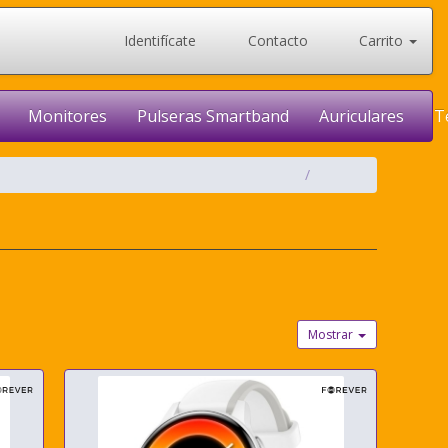
Identifícate
Contacto
Carrito
Monitores
Pulseras Smartband
Auriculares
T
Mostrar