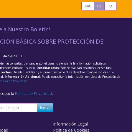
Ant.
01
Sig.
e a Nuestro Boletín!
CIÓN BÁSICA SOBRE PROTECCIÓN DE
TEMAR 2020, S.L.L.
der las consultas planteadas por el usuario y enviarle la información solicitada;
onsentimiento del usuario;
Destinatarios
: Solo se realizan cesiones si existe una
rechos
: Acceder, rectificar y suprimir, así como otros derechos, como se indica en la
nal;
Información Adicional
: Puede consultar la información completa de Protección de
olítica de Privacidad
.
acepto la
Política de Privacidad
.
Enviar
Información Legal
cidad
Política de Cookies