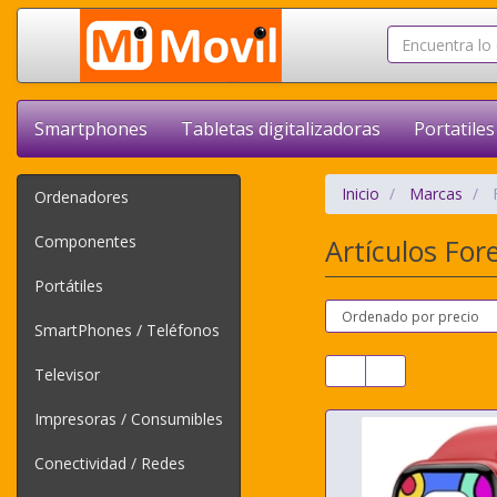
Smartphones
Tabletas digitalizadoras
Portatiles
Inicio
Marcas
Ordenadores
Componentes
Artículos For
Portátiles
SmartPhones / Teléfonos
Televisor
Impresoras / Consumibles
Conectividad / Redes