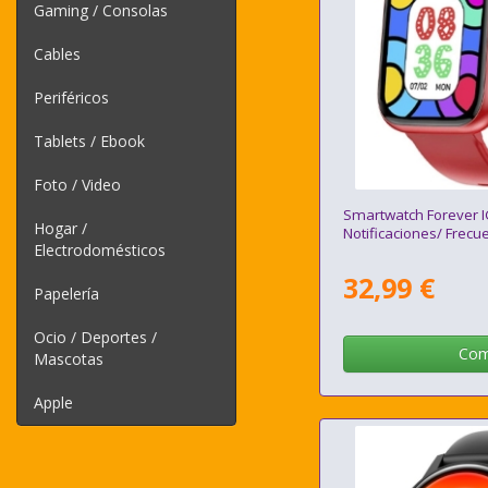
Gaming / Consolas
Cables
Periféricos
Tablets / Ebook
Foto / Video
Smartwatch Forever I
Hogar /
Notificaciones/ Frecu
Electrodomésticos
32,99 €
Papelería
Ocio / Deportes /
Com
Mascotas
Apple