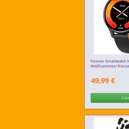
Forever Smartwatch I
Notificaciones/ Frecu
49,99 €
Com