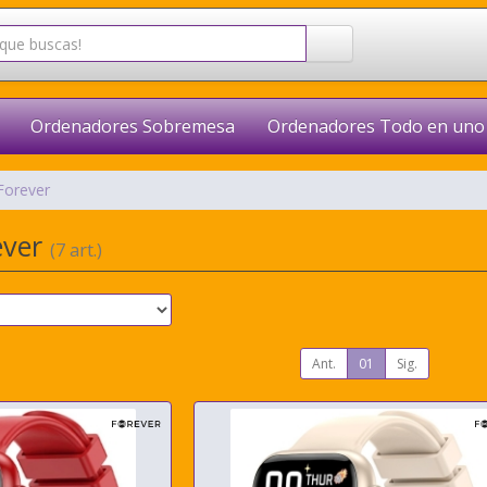
Ordenadores Sobremesa
Ordenadores Todo en uno
Forever
ever
(7 art.)
Ant.
01
Sig.