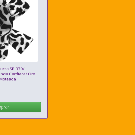
Lucca SB-370/
encia Cardiaca/ Oro
 Moteada
prar