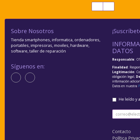
Sobre Nosotros
¡Suscríbet
Tienda smartphones, informatica, ordenadores,
INFORMA
portatiles, impresoras, moviles, hardware,
DATOS
software, taller de reparación
Responsable
: O
Síguenos en:
Finalidad
: Respon
Legitimación
: C
obligación legal;
De
información adicio
Datos en nuestra
P
He leído y 
Contacto
Política Priva