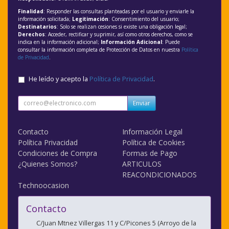
Finalidad
: Responder las consultas planteadas por el usuario y enviarle la
información solicitada;
Legitimación
: Consentimiento del usuario;
Destinatarios
: Solo se realizan cesiones si existe una obligación legal;
Derechos
: Acceder, rectificar y suprimir, así como otros derechos, como se
indica en la información adicional;
Información Adicional
: Puede
consultar la información completa de Protección de Datos en nuestra
Política
de Privacidad
.
He leído y acepto la
Política de Privacidad
.
Enviar
Contacto
Información Legal
Política Privacidad
Política de Cookies
Condiciones de Compra
Formas de Pago
¿Quienes Somos?
ARTICULOS
REACONDICIONADOS
Technoocasion
Contacto
C/Juan Mtnez Villergas 11 y C/Picones 5 (Arroyo de la