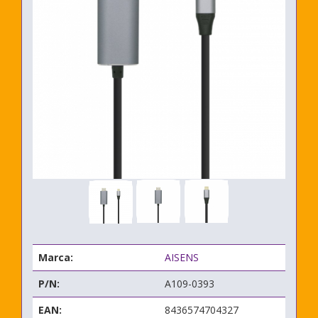
Marca:
AISENS
P/N:
A109-0393
EAN:
8436574704327