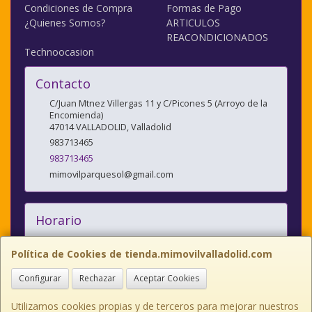
Condiciones de Compra
Formas de Pago
¿Quienes Somos?
ARTICULOS
REACONDICIONADOS
Technoocasion
Contacto
C/Juan Mtnez Villergas 11 y C/Picones 5 (Arroyo de la
Encomienda)
47014
VALLADOLID
,
Valladolid
983713465
983713465
mimovilparquesol@gmail.com
Horario
10:00/14:00 y 17:00/20:30
Política de Cookies de tienda.mimovilvalladolid.com
Configurar
Rechazar
Aceptar Cookies
C/JUAN MARTINEZ VILLERGAS nº 11, 47014, Valladolid, España. - Tfno:
983713465
Utilizamos cookies propias y de terceros para mejorar nuestros