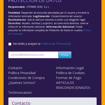
PROTECCIÓN DE DATOS
Responsable
: OTEMAR 2020, S.L.L.
Finalidad
: Responder las consultas planteadas por el usuario y enviarle la
información solicitada;
Legitimación
: Consentimiento del usuario;
Destinatarios
: Solo se realizan cesiones si existe una obligación legal;
Derechos
: Acceder, rectificar y suprimir, así como otros derechos, como se
indica en la información adicional;
Información Adicional
: Puede
consultar la información completa de Protección de Datos en nuestra
Política
de Privacidad
.
He leído y acepto la
Política de Privacidad
.
Enviar
Contacto
Información Legal
Política Privacidad
Política de Cookies
Condiciones de Compra
Formas de Pago
¿Quienes Somos?
ARTICULOS
REACONDICIONADOS
Technoocasion
Contacto