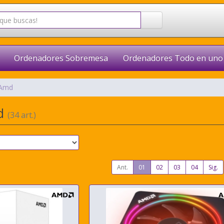
Ordenadores Sobremesa
Ordenadores Todo en uno
Amd
md
(34 art.)
Ant.
01
02
03
04
Sig.