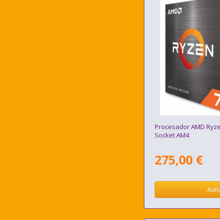
Procesador AMD Ryz
Socket AM4
275,00 €
Aví