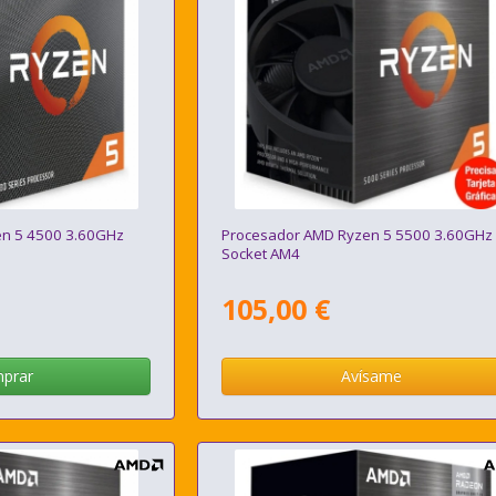
n 5 4500 3.60GHz
Procesador AMD Ryzen 5 5500 3.60GHz
Socket AM4
105,00 €
prar
Avísame