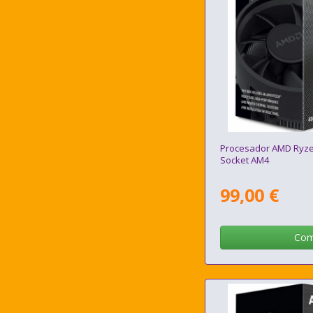
Procesador AMD Ryze
Socket AM4
99,00 €
Com