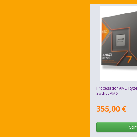
Procesador AMD Ryz
Socket AM5
355,00 €
Com