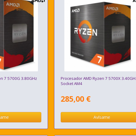
en 7 5700G 3.80GHz
Procesador AMD Ryzen 7 5700X 3.40GH
Socket AM4
285,00 €
same
Avísame