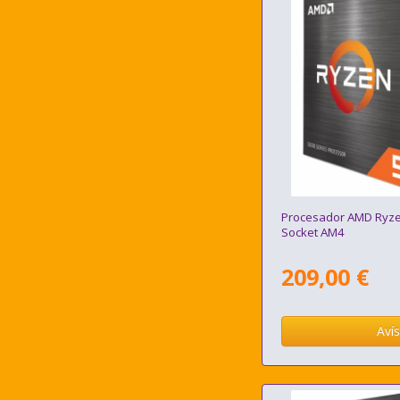
Procesador AMD Ryz
Socket AM4
209,00 €
Aví