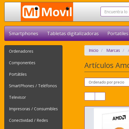
Smartphones
Tabletas digitalizadoras
Portatiles
Inicio
Marcas
Ordenadores
Componentes
Artículos A
Portátiles
SmartPhones / Teléfonos
Televisor
Impresoras / Consumibles
Conectividad / Redes