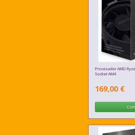
Procesador AMD Ryz
Socket AM4
169,00 €
Com