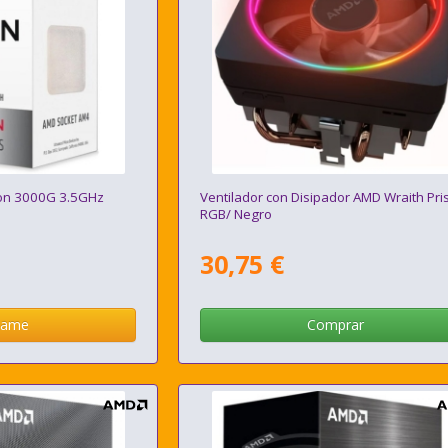
on 3000G 3.5GHz
Ventilador con Disipador AMD Wraith Pr
RGB/ Negro
30,75 €
same
Comprar