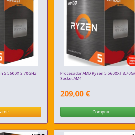
en 5 5600X 3.70GHz
Procesador AMD Ryzen 5 5600XT 3.70G
Socket AM4
209,00 €
same
Comprar