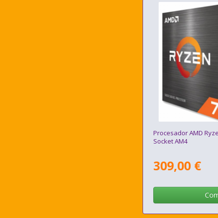
Procesador AMD Ryz
Socket AM4
309,00 €
Com